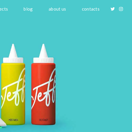
ects
blog
about us
contacts