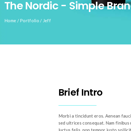
The Nordic - Simple Bra
Home
/
Portfolio
/
Jeff
Brief Intro
Morbi a tincidunt eros. Aenean fauci
sed ultrices consequat. Nam finibus 
luctus felis, non tempor justo solli