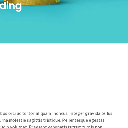
nding
bus orci ac tortor aliquam rhoncus. Integer gravida tellus
urna molestie sagittis tristique. Pellentesque egestas
citudin volutpat. Praesent venenatis rutrum turpis non