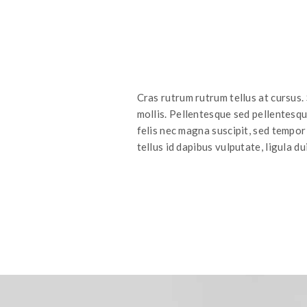
Cras rutrum rutrum tellus at cursus.
mollis. Pellentesque sed pellentesq
felis nec magna suscipit, sed tempor
tellus id dapibus vulputate, ligula du